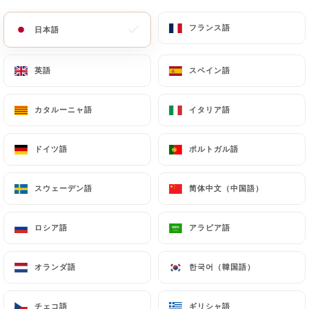
メニュー
JA
フランス語
フランス語
日本語
日本語
英語
英語
スペイン語
スペイン語
カタルーニャ語
カタルーニャ語
イタリア語
イタリア語
/
ホーム
連絡先
連絡先
ドイツ語
ドイツ語
ポルトガル語
ポルトガル語
スウェーデン語
スウェーデン語
简体中文（中国語）
简体中文（中国語）
ロシア語
ロシア語
アラビア語
アラビア語
オランダ語
オランダ語
한국어（韓国語）
한국어（韓国語）
Corner Haussmann
チェコ語
チェコ語
ギリシャ語
ギリシャ語