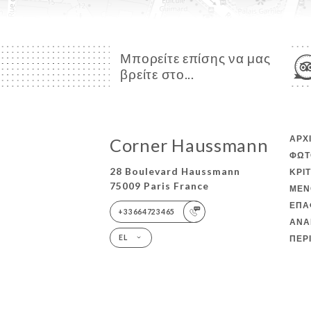
Μπορείτε επίσης να μας
βρείτε στο...
ΑΡΧ
Corner Haussmann
ΦΩΤ
28 Boulevard Haussmann
ΚΡΙ
75009 Paris France
ΜΕΝ
ΕΠΑ
+33664723465
ΑΝΑ
ΠΕΡ
EL