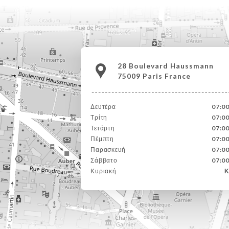
28 Boulevard Haussmann
75009 Paris France
Δευτέρα
07:0
Τρίτη
07:0
Τετάρτη
07:0
Πέμπτη
07:0
Παρασκευή
07:0
Σάββατο
07:0
Κυριακή
Κ