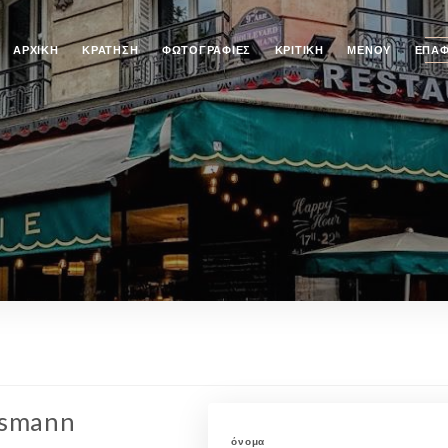
ΑΡΧΙΚΉ
ΚΡΆΤΗΣΗ
ΦΩΤΟΓΡΑΦΊΕΣ
ΚΡΙΤΙΚΉ
ΜΕΝΟΎ
ΕΠΑ
ssmann
όνομα