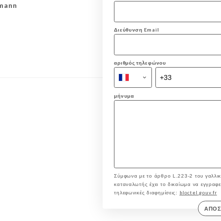
smann
Διεύθυνση Email
αριθμός τηλεφώνου
μήνυμα
Σύμφωνα με το άρθρο L.223-2 του γαλλικ
καταναλωτής έχει το δικαίωμα να εγγραφεί 
bloctel.gouv.fr
τηλεφωνικές διαφημίσεις:
ΑΠΟ