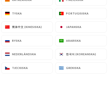
TYSKA
TYSKA
PORTUGISISKA
PORTUGISISKA
Corner Haussmann
Situé à deux pas des Galeries Lafayette
简体中文 (KINESISKA)
简体中文 (KINESISKA)
JAPANSKA
JAPANSKA
et du Printemps, le Café le Corner
Haussmann, est "La nouvelle halte
RYSKA
RYSKA
ARABISKA
ARABISKA
gourmande" immanquable du Boulevard
Haussmann au numéro 28.
한국어 (KOREANSKA)
한국어 (KOREANSKA)
NEDERLÄNDSKA
NEDERLÄNDSKA
Tendance chic et décontractée avec
TJECKISKA
TJECKISKA
GREKISKA
GREKISKA
son store noir & blanc aux motifs pied
de poule reconnaissable entre tous
dans le quartier.
Son emplacement favorable à proximité
des Grands Magasins en fait un rituel