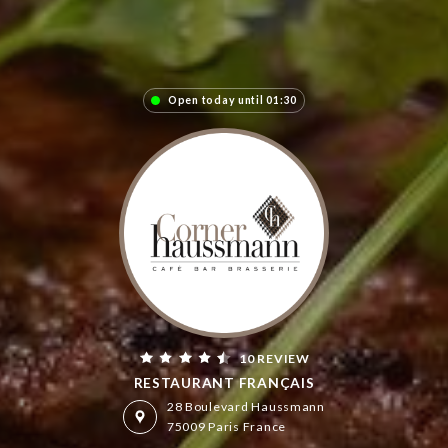
Open today until 01:30
10 REVIEW
RESTAURANT FRANÇAIS
28 Boulevard Haussmann
75009 Paris France