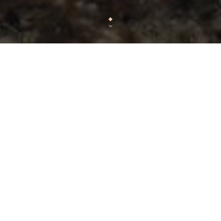
Corner Haussmann
Situé à deux pas des Galeries Lafayette et du P
Haussmann, est "La nouvelle halte gourmande"
Haussmann au numéro 2
Tendance chic et décontractée avec son store noi
poule reconnaissable entre tous dan
Son emplacement favorable à proximité des Grands
favori des Parisiennes et des Parisiens qui désirent
avant ou après l’heure du dé