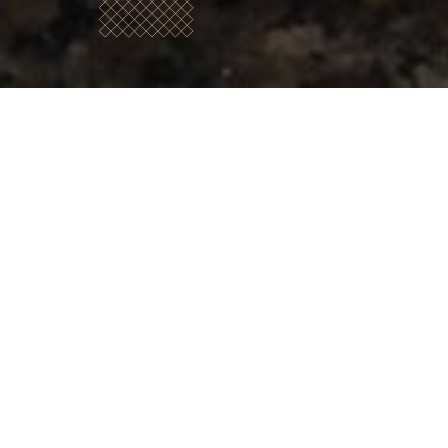
Who are
we?