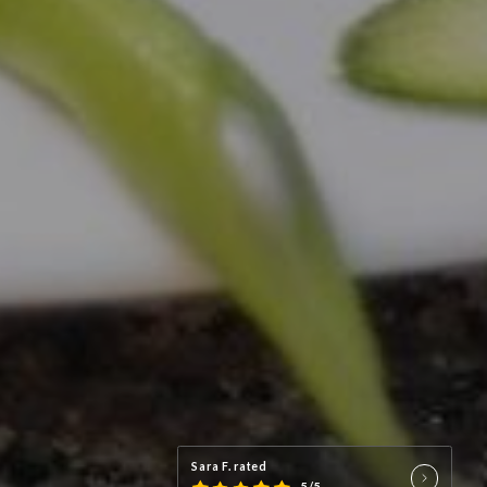
Sara F. rated
5/5