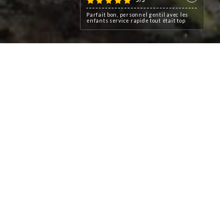
Parfait bon, personnel gentil avec les
enfants service rapide tout était top
rintemps, le Café le Corner
 immanquable du Boulevard
8.
r & blanc aux motifs pied de
s le quartier.
 Magasins en fait un rituel
 s’offrir une séquence shopping
jeuner.