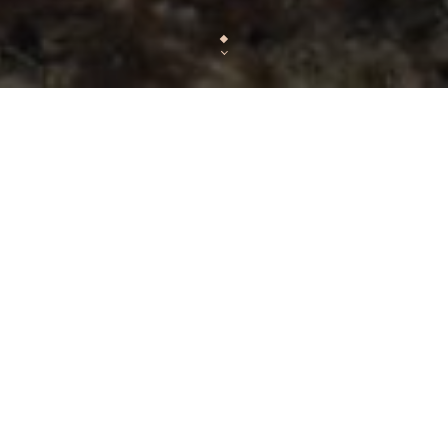
Corner Haussmann
Situé à deux pas des Galeries Lafayette et du P
Haussmann, est "La nouvelle halte gourmande"
Haussmann au numéro 2
Tendance chic et décontractée avec son store noi
poule reconnaissable entre tous dan
Son emplacement favorable à proximité des Grands
favori des Parisiennes et des Parisiens qui désirent
avant ou après l’heure du dé