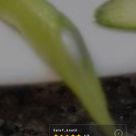
Sara F., à noté
5/5