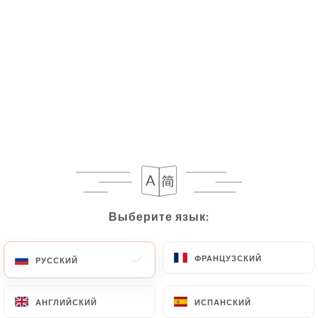
33cl
75cl uniquement en restauration
5,00€
7,00€
33cl
75cl uniquement en restauration
5.00€
7.00€
0.30€
Выберите язык:
6.00€
ФРАНЦУЗСКИЙ
РУССКИЙ
5.50€
АНГЛИЙСКИЙ
ИСПАНСКИЙ
5.00€