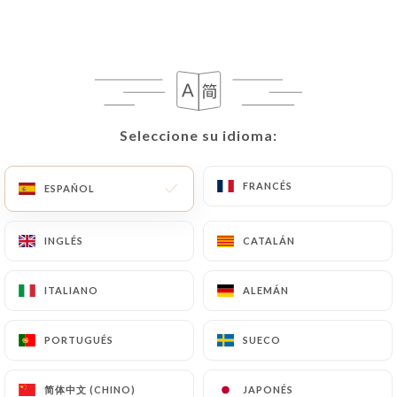
ES
MENÚ
Seleccione su idioma:
Seleccione su idioma:
/
INICIO
RESEÑAS
Reseñas
FRANCÉS
FRANCÉS
ESPAÑOL
ESPAÑOL
INGLÉS
INGLÉS
CATALÁN
CATALÁN
ITALIANO
ITALIANO
ALEMÁN
ALEMÁN
10 Reseñas sobre Uniiti
4.4 / 5
PORTUGUÉS
PORTUGUÉS
SUECO
SUECO
Marinella
简体中文 (CHINO)
简体中文 (CHINO)
JAPONÉS
JAPONÉS