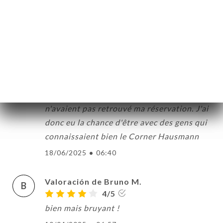
attentif aux besoins
20/06/2025
•
08:02
Valoración de Sonja P.
S
5/5
L'endroit était très bien et le déjeuner
délicieux. Par contre visiblement ils
n'avaient pas retrouvé ma réservation. J'ai
donc eu la chance d'être avec des gens qui
connaissaient bien le Corner Hausmann
18/06/2025
•
06:40
Valoración de Bruno M.
B
4/5
bien mais bruyant !