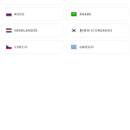
RUSO
RUSO
ÁRABE
ÁRABE
Valoración de Sara F.
S
5/5
한국어 (COREANO)
한국어 (COREANO)
NEERLANDÉS
NEERLANDÉS
Parfait bon, personnel gentil avec les
enfants service rapide tout était top
CHECO
CHECO
GRIEGO
GRIEGO
18/01/2026
•
07:23
Valoración de CHRISTELLE C.
C
5/5
Très bon et belle présentation, service
rapide et personnel très sympa
16/01/2026
•
07:55
Valoración de Christine N.
C
1/5